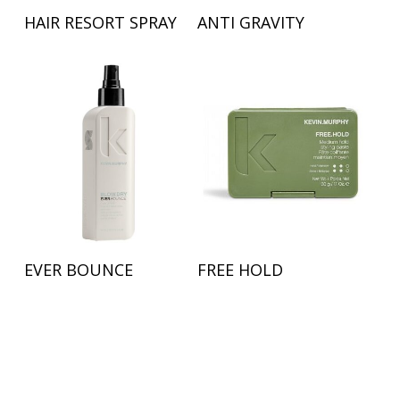
Lees Verder
Lees Verder
HAIR RESORT SPRAY
ANTI GRAVITY
Lees Verder
Lees Verder
EVER BOUNCE
FREE HOLD