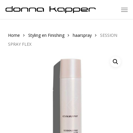
Skip
Men
to
main
content
Home
Styling en Finishing
haarspray
SESSION
SPRAY FLEX