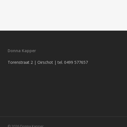
Donna Kapper
Torenstraat 2 | Oirschot | tel.
0499 577657
© 2026 Donna Kapper.