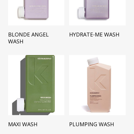
Lees Verder
Lees Verder
BLONDE ANGEL
HYDRATE-ME WASH
WASH
Lees Verder
Lees Verder
MAXI WASH
PLUMPING WASH