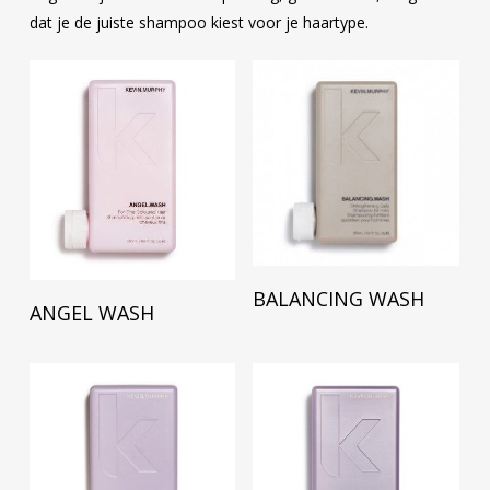
dat je de juiste shampoo kiest voor je haartype.
Lees Verder
BALANCING WASH
Lees Verder
ANGEL WASH