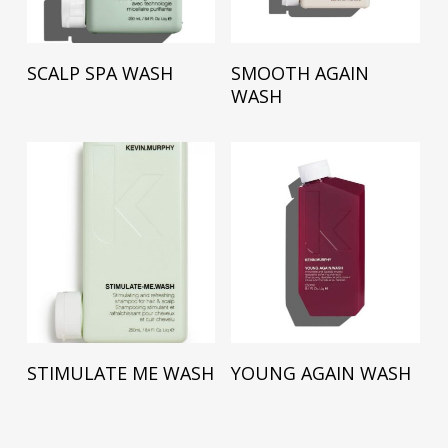
Lees Verder
Lees Verder
SCALP SPA WASH
SMOOTH AGAIN
WASH
Lees Verder
Lees Verder
STIMULATE ME WASH
YOUNG AGAIN WASH